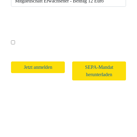
Jugendliche: (bis 21 Jahre bzw. Schüler/Studenten ohne eigenes
Einkommen bis 27 Jahre)
Bitte lasse dieses Feld leer.
Das SEPA-Lastschriftmandat wird von mir zeitnah
unterschrieben nachgereicht.
SEPA-Mandat
herunterladen
2026 © Städtepartnerschaftskomitee Lichtenfels e.V. •
Impressum
•
Datenschutzerklärung