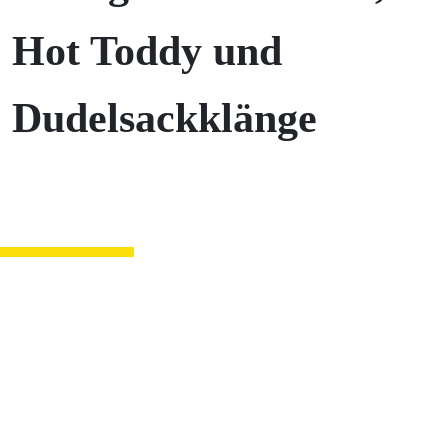
Hot Toddy und
Dudelsackklänge
Städte­partner­
schafts­komitee
Lichtenfels e.V.