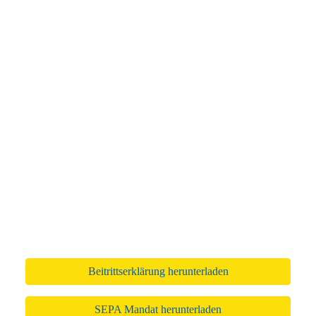
Andreas-Mahr-Straße 1
96215 Lichtenfels
0170 / 30 33 90 4
info@stpk-lif.de
Facebook
Instagram
Auf der rechten Seite können Sie uns eine
Nachricht senden. Darunter können Sie auch direkt
online die Mitgliedschaft erklären. Bitte denken Sie
in jedem Fall an das Sepa-Lastschriftmandat.
Beitrittserklärung herunterladen
SEPA Mandat herunterladen