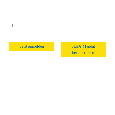
Jugendliche: (bis 21 Jahre bzw. Schüler/Studenten ohne eigenes
Einkommen bis 27 Jahre)
Bitte lasse dieses Feld leer.
Das SEPA-Lastschriftmandat wird von mir zeitnah
unterschrieben nachgereicht.
SEPA-Mandat
herunterladen
2026 © Städtepartnerschaftskomitee Lichtenfels e.V. •
Impressum
•
Datenschutzerklärung