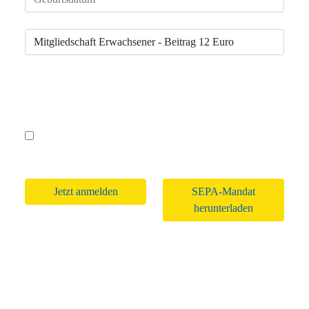
Jugendliche: (bis 21 Jahre bzw. Schüler/Studenten ohne eigenes
Einkommen bis 27 Jahre)
Bitte lasse dieses Feld leer.
Das SEPA-Lastschriftmandat wird von mir zeitnah
unterschrieben nachgereicht.
SEPA-Mandat
herunterladen
2026 © Städtepartnerschaftskomitee Lichtenfels e.V. •
Impressum
•
Datenschutzerklärung