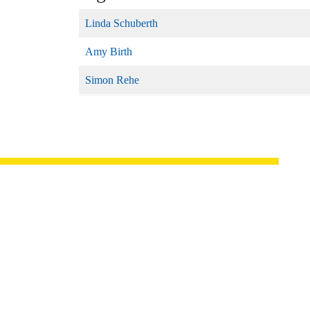
Linda Schuberth
Amy Birth
Simon Rehe
Städte­partner­
schafts­komitee
Lichtenfels e.V.