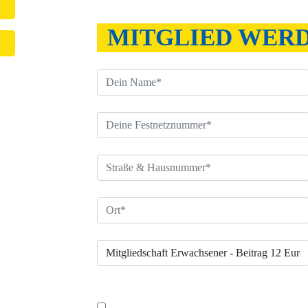
MITGLIED WER
Bitte lasse dieses Feld leer.
Das SEPA-Lastschriftmandat wird von mir zeit