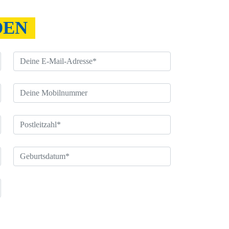
DEN
Jugendliche: (bis 21 Jahre bzw. Schüler/Studenten
ohne eigenes Einkommen bis 27 Jahre)
nah unterschrieben nachgereicht.