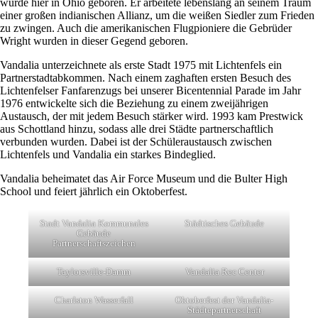
wurde hier in Ohio geboren. Er arbeitete lebenslang an seinem Traum
einer großen indianischen Allianz, um die weißen Siedler zum Frieden
zu zwingen. Auch die amerikanischen Flugpioniere die Gebrüder
Wright wurden in dieser Gegend geboren.
Vandalia unterzeichnete als erste Stadt 1975 mit Lichtenfels ein
Partnerstadtabkommen. Nach einem zaghaften ersten Besuch des
Lichtenfelser Fanfarenzugs bei unserer Bicentennial Parade im Jahr
1976 entwickelte sich die Beziehung zu einem zweijährigen
Austausch, der mit jedem Besuch stärker wird. 1993 kam Prestwick
aus Schottland hinzu, sodass alle drei Städte partnerschaftlich
verbunden wurden. Dabei ist der Schüleraustausch zwischen
Lichtenfels und Vandalia ein starkes Bindeglied.
Vandalia beheimatet das Air Force Museum und die Bulter High
School und feiert jährlich ein Oktoberfest.
Stadt Vandalia Kommunales
Städtisches Gebäude
Gebäude
Partnerschaftszeichen
Taylorsville-Damm
Vandalia Rec Center
Charlston Wasserfall
Oktoberfest der Vandalia-
Städtepartnerschaft